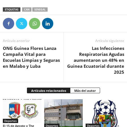
ETIQUETAS
CAN
SENEGAL
Artículo anterior
Artículo siguiente
ONG Guinea Flores Lanza
Las Infecciones
Campaña Vital para
Respiratorias Agudas
Escuelas Limpias y Seguras
aumentaron un 48% en
en Malabo y Luba
Guinea Ecuatorial durante
2025
Artículos relacionados
Más del autor
Deportes
El 15 de Agosto y The
Deportes
Deportes