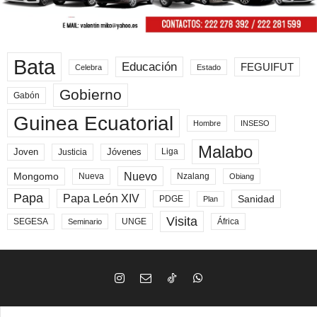
Bata
Educación
FEGUIFUT
Celebra
Estado
Gobierno
Gabón
Guinea Ecuatorial
Hombre
INSESO
Malabo
Joven
Jóvenes
Liga
Justicia
Nuevo
Mongomo
Nueva
Nzalang
Obiang
Papa
Papa León XIV
Sanidad
PDGE
Plan
Visita
SEGESA
UNGE
África
Seminario