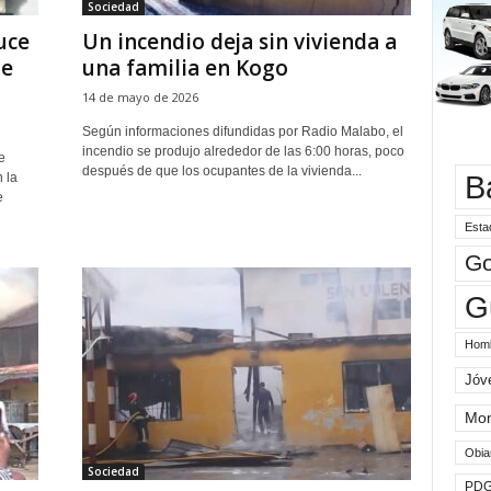
Sociedad
uce
Un incendio deja sin vivienda a
de
una familia en Kogo
14 de mayo de 2026
Según informaciones difundidas por Radio Malabo, el
incendio se produjo alrededor de las 6:00 horas, poco
e
después de que los ocupantes de la vivienda...
B
 la
e
Esta
Go
G
Hom
Jóv
Mo
Obia
Sociedad
PD