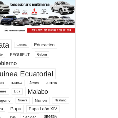
ata
Educación
Celebra
FEGUIFUT
Gabón
do
bierno
uinea Ecuatorial
Joven
Justicia
bre
INSESO
Malabo
enes
Liga
Nuevo
ngomo
Nueva
Nzalang
Papa
Papa León XIV
ng
Sanidad
SEGESA
GE
Plan