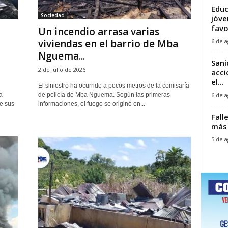
Educ
Sociedad
jóve
favo
Un incendio arrasa varias
6 de a
viviendas en el barrio de Mba
Nguema...
Sani
2 de julio de 2026
acci
el...
El siniestro ha ocurrido a pocos metros de la comisaría
6 de a
a
de policía de Mba Nguema. Según las primeras
de sus
informaciones, el fuego se originó en...
Fall
más 
5 de a