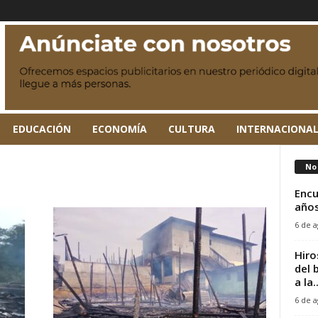
EDUCACIÓN
ECONOMÍA
CULTURA
INTERNACIONA
No 
Encu
años
6 de a
Hiro
del 
a la..
6 de a