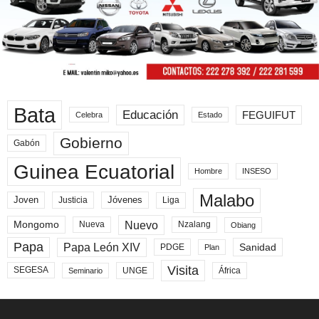
Bata
Educación
FEGUIFUT
Celebra
Estado
Gobierno
Gabón
Guinea Ecuatorial
Hombre
INSESO
Malabo
Joven
Jóvenes
Liga
Justicia
Nuevo
Mongomo
Nueva
Nzalang
Obiang
Papa
Papa León XIV
Sanidad
PDGE
Plan
Visita
SEGESA
UNGE
África
Seminario