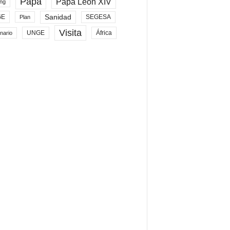
Papa
Papa León XIV
ng
Sanidad
SEGESA
GE
Plan
Visita
UNGE
África
nario