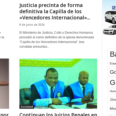
Justicia precinta de forma
definitiva la Capilla de los
«Vencedores Internacional»...
8 de junio de 2026
e
El Ministerio de Justicia, Culto y Derechos Humanos
 la
procedió al cierre definitivo de la iglesia denominada
“Capilla de los Vencedores Internacional”, tras
constatar presuntas...
B
Esta
Go
G
Hom
Jóv
Sociedad
Mo
 por
Continuan los Juicios Penales en