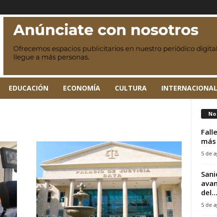
EDUCACIÓN
ECONOMÍA
CULTURA
INTERNACIONA
No 
Fall
más 
5 de a
Sani
avan
del..
5 de a