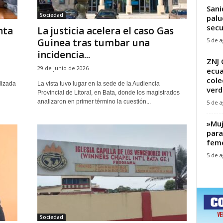
Sani
Sociedad
palu
secu
nta
La justicia acelera el caso Gas
5 de a
Guinea tras tumbar una
incidencia...
ZNJ 
29 de junio de 2026
ecua
cole
lizada
La vista tuvo lugar en la sede de la Audiencia
verd
Provincial de Litoral, en Bata, donde los magistrados
analizaron en primer término la cuestión...
5 de a
‎»Mu
para
feme
5 de a
Sociedad