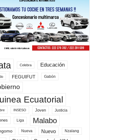
ata
Educación
Celebra
FEGUIFUT
Gabón
do
bierno
uinea Ecuatorial
Joven
Justicia
bre
INSESO
Malabo
enes
Liga
Nuevo
ngomo
Nueva
Nzalang