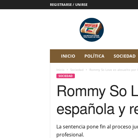
REGISTRARSE / UNIRSE
P
e
r
i
ó
d
i
INICIO
POLÍTICA
SOCIEDAD
c
o
Inicio
Sociedad
Rommy So Love es absuelto por la
D
SOCIEDAD
i
Rommy So Lov
g
i
t
española y re
a
l
M
o
La sentencia pone fin al proceso j
f
profesional.
u