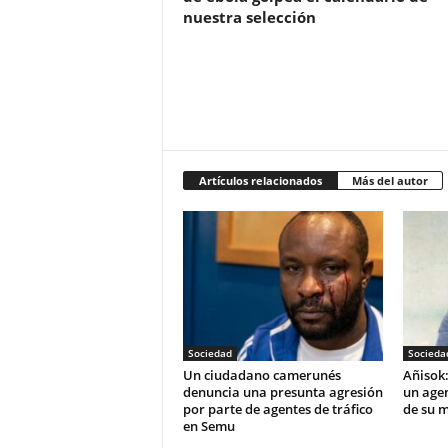
nuestra selección
Artículos relacionados
Más del autor
Sociedad
Socieda
‎Un ciudadano camerunés
Añisok:
denuncia una presunta agresión
un agen
por parte de agentes de tráfico
de su m
en Semu