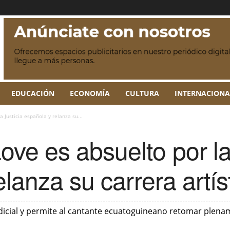
EDUCACIÓN
ECONOMÍA
CULTURA
INTERNACIONA
 Justicia española y relanza su...
e es absuelto por la 
lanza su carrera artís
udicial y permite al cantante ecuatoguineano retomar plena