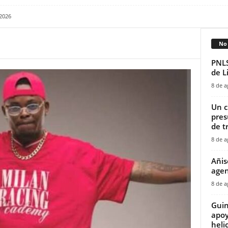
 2026
No 
PNLS
de L
8 de a
‎Un 
pres
de tr
8 de a
Añis
agen
8 de a
Guin
apoy
helic