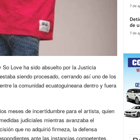
7 de a
‎Det
de u
7 de a
So Love ha sido absuelto por la Justicia
 estaba siendo procesado, cerrando así uno de los
entre la comunidad ecuatoguineana dentro y fuera
rios meses de incertidumbre para el artista, quien
edidas judiciales mientras avanzaba el
isión que no adquirió firmeza, la defensa
respondientes ante las instancias competentes.