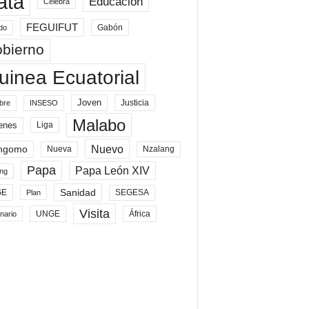
ata
Educación
Celebra
FEGUIFUT
Gabón
do
bierno
uinea Ecuatorial
Joven
Justicia
bre
INSESO
Malabo
enes
Liga
Nuevo
ngomo
Nueva
Nzalang
Papa
Papa León XIV
ng
Sanidad
SEGESA
GE
Plan
Visita
UNGE
África
nario