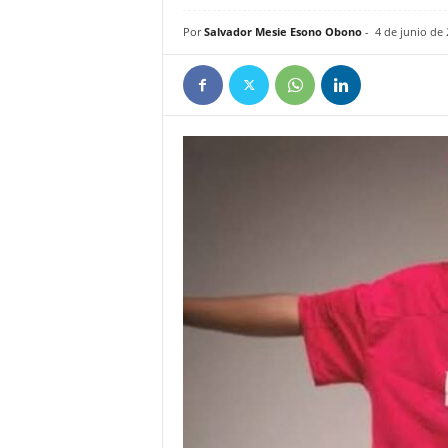
e
Por
Salvador Mesie Esono Obono
-
4 de junio de
ñ