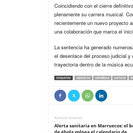
Coincidiendo con el cierre definit
plenamente su carrera musical. Com
recientemente un nuevo proyecto ar
una colaboración que marca el inici
La sentencia ha generado numerosa
el desenlace del proceso judicial y 
trayectoria dentro de la música ecu
ETIQUETAS
ABSUELTO
ESPAÑOLA
JUSTICIA
R
Artículo anterior
Alerta sanitaria en Marruecos: el b
de ébola golpea el calendario de