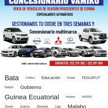
Bata
Educación
FEGUIFUT
Celebra
Estado
Gobierno
Gabón
Guinea Ecuatorial
Hombre
INSESO
Malabo
Joven
Jóvenes
Liga
Justicia