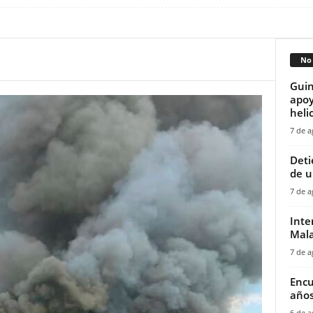
No 
Guin
apoy
helic
7 de a
‎Det
de u
7 de a
Inte
Mala
7 de a
Encu
años
6 de a