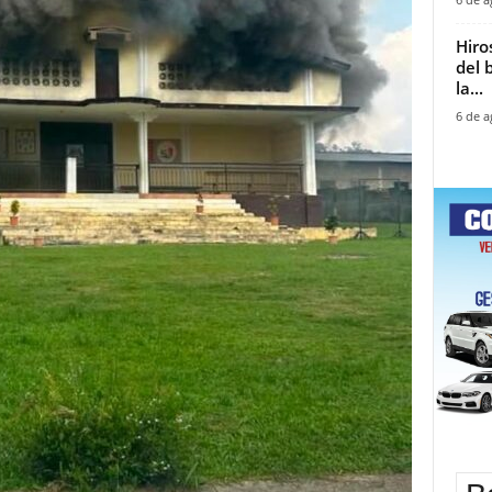
Hiro
del 
la...
6 de a