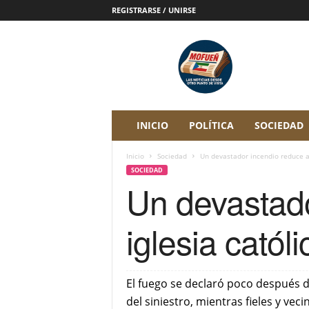
REGISTRARSE / UNIRSE
P
e
r
i
ó
d
i
INICIO
POLÍTICA
SOCIEDAD
c
o
Inicio
Sociedad
Un devastador incendio reduce a 
D
SOCIEDAD
i
Un devastado
g
i
t
iglesia catól
a
l
M
o
El fuego se declaró poco después d
f
del siniestro, mientras fieles y vec
u