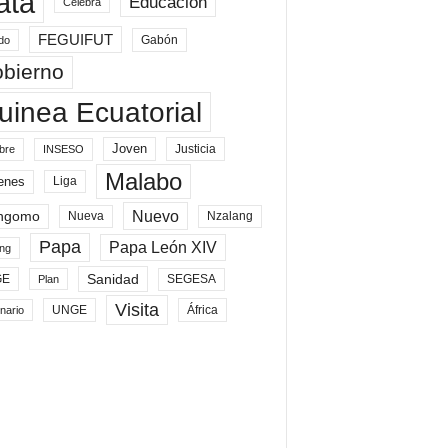
ata
Educación
Celebra
FEGUIFUT
Gabón
do
bierno
uinea Ecuatorial
Joven
Justicia
bre
INSESO
Malabo
enes
Liga
Nuevo
ngomo
Nueva
Nzalang
Papa
Papa León XIV
ng
Sanidad
SEGESA
GE
Plan
Visita
UNGE
África
nario