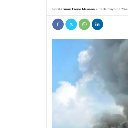
e
Por
German Esono Meñana
-
31 de mayo de 2026
ñ