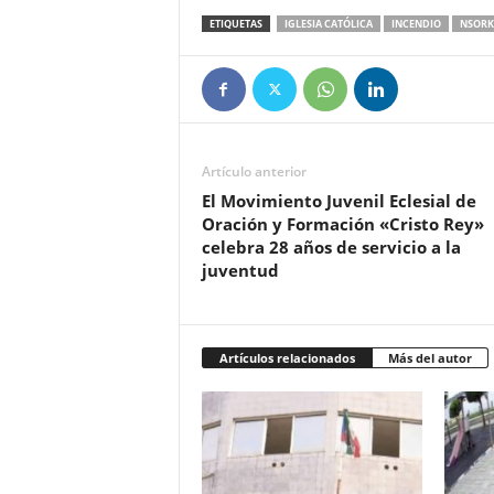
ETIQUETAS
IGLESIA CATÓLICA
INCENDIO
NSORK
Artículo anterior
El Movimiento Juvenil Eclesial de
Oración y Formación «Cristo Rey»
celebra 28 años de servicio a la
juventud
Artículos relacionados
Más del autor