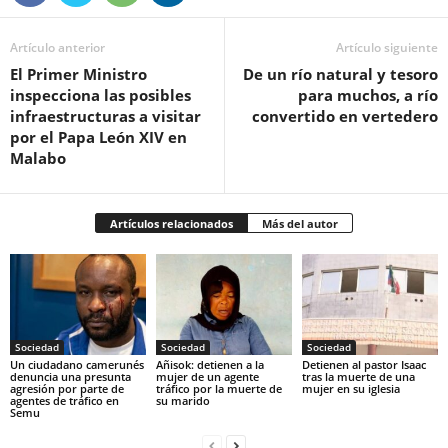
Artículo anterior
Artículo siguiente
El Primer Ministro
De un río natural y tesoro
inspecciona las posibles
para muchos, a río
infraestructuras a visitar
convertido en vertedero
por el Papa León XIV en
Malabo
Artículos relacionados
Más del autor
Sociedad
Sociedad
Sociedad
‎Un ciudadano camerunés
Añisok: detienen a la
‎Detienen al pastor Isaac
denuncia una presunta
mujer de un agente
tras la muerte de una
agresión por parte de
tráfico por la muerte de
mujer en su iglesia‎
agentes de tráfico en
su marido‎
Semu