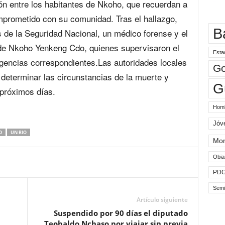
ón entre los habitantes de Nkoho, que recuerdan a
mprometido con su comunidad. Tras el hallazgo,
B
s de la Seguridad Nacional, un médico forense y el
 de Nkoho Yenkeng Cdo, quienes supervisaron el
Esta
igencias correspondientes.Las autoridades locales
Go
 determinar las circunstancias de la muerte y
G
 próximos días.
Hom
Jóv
O
UN RIO
Mo
Obia
PD
Semi
Artículo siguiente
Suspendido por 90 días el diputado
Teobaldo Nchaso por viajar sin previa