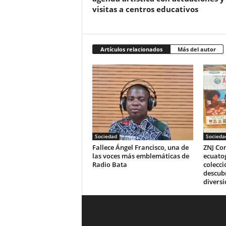
visitas a centros educativos
Artículos relacionados
Más del autor
Sociedad
Socieda
Fallece Ángel Francisco, una de
ZNJ Con
las voces más emblemáticas de
ecuato
Radio Bata
colecci
descubr
diversi