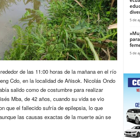
educ
diver
5 de a
‎»Mu
para
feme
5 de a
lrededor de las 11:00 horas de la mañana en el río
eng Cdo, en la localidad de Añisok. Nicolás Ondo
abía salido como de costumbre para realizar
oisés Mba, de 42 años, cuando su vida se vio
n que el fallecido sufría de epilepsia, lo que
, aunque las causas exactas de la muerte aún se