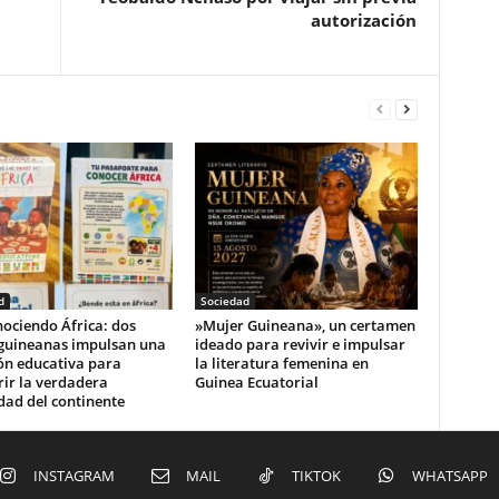
autorización
d
Sociedad
ociendo África: dos
‎»Mujer Guineana», un certamen
guineanas impulsan una
ideado para revivir e impulsar
ón educativa para
la literatura femenina en
ir la verdadera
Guinea Ecuatorial‎
dad del continente
INSTAGRAM
MAIL
TIKTOK
WHATSAPP