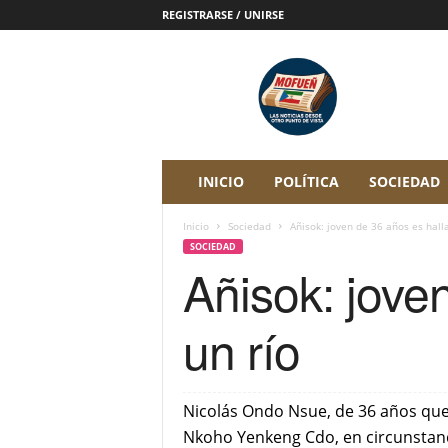
REGISTRARSE / UNIRSE
P
e
r
i
ó
d
i
INICIO
POLÍTICA
SOCIEDAD
c
o
Inicio
Sociedad
Añisok: joven de 36 años es hall
D
SOCIEDAD
i
Añisok: jove
g
i
t
un río
a
l
M
o
Nicolás Ondo Nsue, de 36 años que 
f
Nkoho Yenkeng Cdo, en circunstanci
u