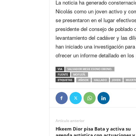
La noticia ha generado consternaci
Nicolás como un joven activo y co
se presentaron en el lugar efectivo
presidente del consejo de poblado
levantamiento del cadáver y las dil
han iniciado una investigación para
ofrecer un informe detallado en los
VIA
SALVADOR MESIE ESONO OBONO.
FUENTE
MOFUEÑ.
ETIQUETAS
AÑISOK
HALLADO
JOVEN
MUERT
Artículo anterior
Hkeem Dior pisa Bata y activa su
agenda artística con actuaciones y