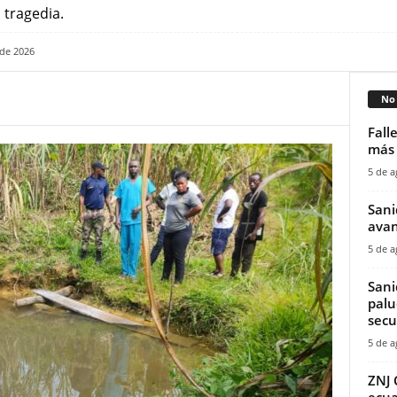
 tragedia.
 de 2026
No 
Fall
más 
5 de a
Sani
avan
5 de a
Sani
palu
secu
5 de a
ZNJ 
ecua