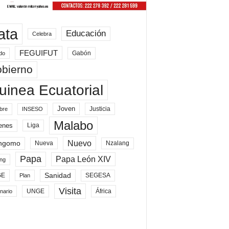
ata
Educación
Celebra
FEGUIFUT
Gabón
do
bierno
uinea Ecuatorial
Joven
Justicia
bre
INSESO
Malabo
enes
Liga
Nuevo
ngomo
Nueva
Nzalang
Papa
Papa León XIV
ng
Sanidad
SEGESA
GE
Plan
Visita
UNGE
África
nario