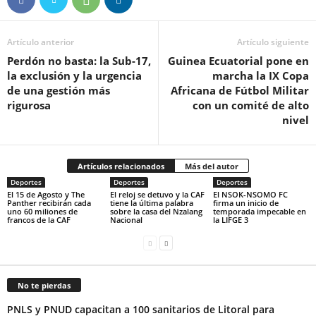
Artículo anterior
Artículo siguiente
Perdón no basta: la Sub-17,
Guinea Ecuatorial pone en
la exclusión y la urgencia
marcha la IX Copa
de una gestión más
Africana de Fútbol Militar
rigurosa
con un comité de alto
nivel
Artículos relacionados
Más del autor
Deportes
Deportes
Deportes
El 15 de Agosto y The
El reloj se detuvo y la CAF
El NSOK-NSOMO FC
Panther recibirán cada
tiene la última palabra
firma un inicio de
uno 60 miliones de
sobre la casa del Nzalang
temporada impecable en
francos de la CAF
Nacional
la LIFGE 3
No te pierdas
PNLS y PNUD capacitan a 100 sanitarios de Litoral para