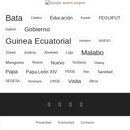
Bata
Educación
FEGUIFUT
Celebra
Estado
Gobierno
Gabón
Guinea Ecuatorial
Hombre
INSESO
Malabo
Joven
Jóvenes
Liga
Justicia
Nuevo
Mongomo
Nueva
Nzalang
Obiang
Papa
Papa León XIV
Sanidad
PDGE
Plan
Visita
SEGESA
UNGE
África
Seminario
Privacidad
Publicidad
Contacto