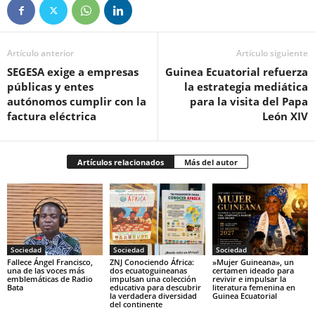
Artículo anterior
Artículo siguiente
SEGESA exige a empresas
Guinea Ecuatorial refuerza
públicas y entes
la estrategia mediática
autónomos cumplir con la
para la visita del Papa
factura eléctrica
León XIV
Artículos relacionados
Más del autor
Sociedad
Sociedad
Sociedad
Fallece Ángel Francisco,
ZNJ Conociendo África:
‎»Mujer Guineana», un
una de las voces más
dos ecuatoguineanas
certamen ideado para
emblemáticas de Radio
impulsan una colección
revivir e impulsar la
Bata
educativa para descubrir
literatura femenina en
la verdadera diversidad
Guinea Ecuatorial‎
del continente