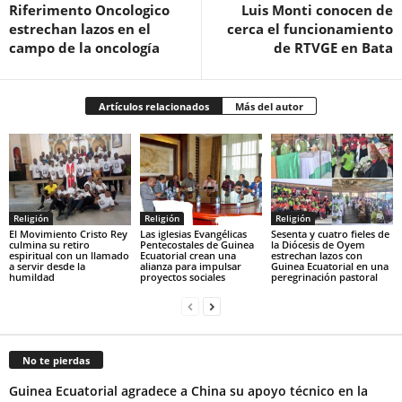
Riferimento Oncologico
Luis Monti conocen de
estrechan lazos en el
cerca el funcionamiento
campo de la oncología
de RTVGE en Bata
Artículos relacionados
Más del autor
Religión
Religión
Religión
El Movimiento Cristo Rey
Las iglesias Evangélicas
Sesenta y cuatro fieles de
culmina su retiro
Pentecostales de Guinea
la Diócesis de Oyem
espiritual con un llamado
Ecuatorial crean una
estrechan lazos con
a servir desde la
alianza para impulsar
Guinea Ecuatorial en una
humildad
proyectos sociales
peregrinación pastoral
No te pierdas
Guinea Ecuatorial agradece a China su apoyo técnico en la