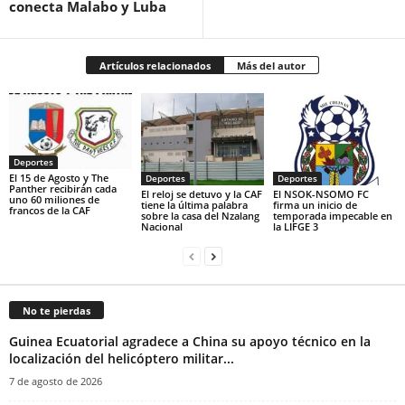
conecta Malabo y Luba
Artículos relacionados
Más del autor
Deportes
El 15 de Agosto y The
Deportes
Deportes
Panther recibirán cada
El reloj se detuvo y la CAF
El NSOK-NSOMO FC
uno 60 miliones de
tiene la última palabra
firma un inicio de
francos de la CAF
sobre la casa del Nzalang
temporada impecable en
Nacional
la LIFGE 3
No te pierdas
Guinea Ecuatorial agradece a China su apoyo técnico en la
localización del helicóptero militar...
7 de agosto de 2026