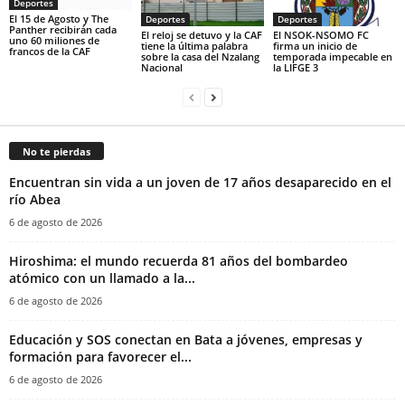
Deportes
El 15 de Agosto y The
Deportes
Deportes
Panther recibirán cada
El reloj se detuvo y la CAF
El NSOK-NSOMO FC
uno 60 miliones de
tiene la última palabra
firma un inicio de
francos de la CAF
sobre la casa del Nzalang
temporada impecable en
Nacional
la LIFGE 3
No te pierdas
Encuentran sin vida a un joven de 17 años desaparecido en el
río Abea
6 de agosto de 2026
Hiroshima: el mundo recuerda 81 años del bombardeo
atómico con un llamado a la...
6 de agosto de 2026
Educación y SOS conectan en Bata a jóvenes, empresas y
formación para favorecer el...
6 de agosto de 2026