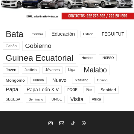
Bata
Educación
FEGUIFUT
Celebra
Estado
Gobierno
Gabón
Guinea Ecuatorial
Hombre
INSESO
Malabo
Joven
Jóvenes
Liga
Justicia
Nuevo
Mongomo
Nueva
Nzalang
Obiang
Papa
Papa León XIV
Sanidad
PDGE
Plan
Visita
SEGESA
UNGE
África
Seminario