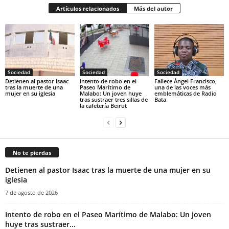
Artículos relacionados
Más del autor
Sociedad
Sociedad
Sociedad
‎Detienen al pastor Isaac
Intento de robo en el
Fallece Ángel Francisco,
tras la muerte de una
Paseo Marítimo de
una de las voces más
mujer en su iglesia‎
Malabo: Un joven huye
emblemáticas de Radio
tras sustraer tres sillas de
Bata
la cafetería Beirut
No te pierdas
‎Detienen al pastor Isaac tras la muerte de una mujer en su
iglesia‎
7 de agosto de 2026
Intento de robo en el Paseo Marítimo de Malabo: Un joven
huye tras sustraer...