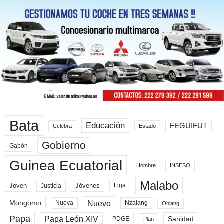
Bata
Educación
FEGUIFUT
Celebra
Estado
Gobierno
Gabón
Guinea Ecuatorial
Hombre
INSESO
Malabo
Joven
Jóvenes
Liga
Justicia
Nuevo
Mongomo
Nueva
Nzalang
Obiang
Papa
Papa León XIV
Sanidad
PDGE
Plan