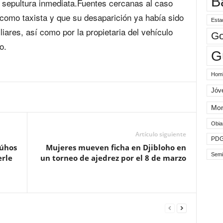
B
 sepultura inmediata.Fuentes cercanas al caso
a como taxista y que su desaparición ya había sido
Esta
iares, así como por la propietaria del vehículo
Go
o.
G
Hom
Jóv
Mo
Obia
Artículo siguiente
PD
búhos
Mujeres mueven ficha en Djibloho en
Semi
erle
un torneo de ajedrez por el 8 de marzo