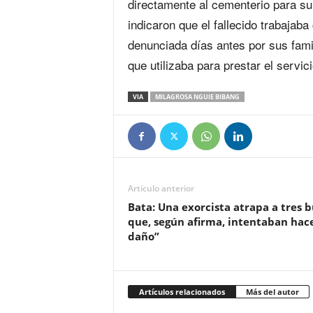
directamente al cementerio para su
indicaron que el fallecido trabajab
denunciada días antes por sus famil
que utilizaba para prestar el servici
VIA
MILAGROSA NGUIE BIBANG
Artículo anterior
Bata: Una exorcista atrapa a tres 
que, según afirma, intentaban hac
daño”
Artículos relacionados
Más del autor