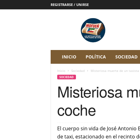
REGISTRARSE / UNIRSE
P
e
r
i
ó
d
i
INICIO
POLÍTICA
SOCIEDAD
c
o
Inicio
Sociedad
Misteriosa muerte de un taxista
D
SOCIEDAD
i
Misteriosa m
g
i
t
coche
a
l
M
o
El cuerpo sin vida de José Antonio 
f
de taxi, estacionado en el recinto 
u