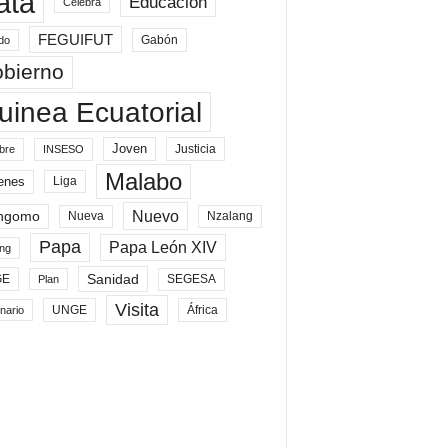
ata
Educación
Celebra
FEGUIFUT
Gabón
do
bierno
uinea Ecuatorial
Joven
Justicia
bre
INSESO
Malabo
enes
Liga
Nuevo
ngomo
Nueva
Nzalang
Papa
Papa León XIV
ng
Sanidad
SEGESA
GE
Plan
Visita
UNGE
África
nario