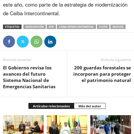
este año, como parte de la estrategia de modernización
de Ceiba Intercontinental.
ETIQUETAS
ADQUISICIÓN
ATR
CEIBA INTERCONTINENTAL
FLOTA
NUEVOS
Artículo anterior
Artículo siguiente
El Gobierno revisa los
200 guardas forestales se
avances del futuro
incorporan para proteger
Sistema Nacional de
el patrimonio natural
Emergencias Sanitarias
Artículos relacionados
Más del autor