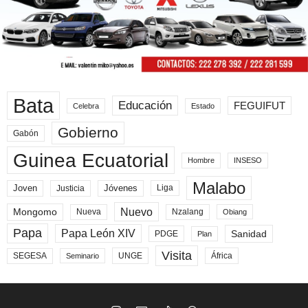
Bata
Educación
FEGUIFUT
Celebra
Estado
Gobierno
Gabón
Guinea Ecuatorial
Hombre
INSESO
Malabo
Joven
Jóvenes
Liga
Justicia
Nuevo
Mongomo
Nueva
Nzalang
Obiang
Papa
Papa León XIV
Sanidad
PDGE
Plan
Visita
SEGESA
UNGE
África
Seminario