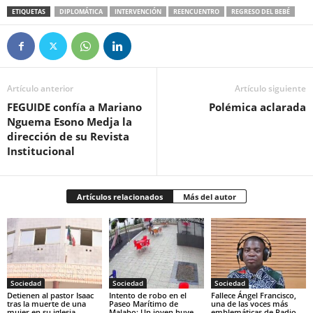
ETIQUETAS
DIPLOMÁTICA
INTERVENCIÓN
REENCUENTRO
REGRESO DEL BEBÉ
Artículo anterior
Artículo siguiente
FEGUIDE confía a Mariano
Polémica aclarada
Nguema Esono Medja la
dirección de su Revista
Institucional
Artículos relacionados
Más del autor
Sociedad
Sociedad
Sociedad
‎Detienen al pastor Isaac
Intento de robo en el
Fallece Ángel Francisco,
tras la muerte de una
Paseo Marítimo de
una de las voces más
mujer en su iglesia‎
Malabo: Un joven huye
emblemáticas de Radio