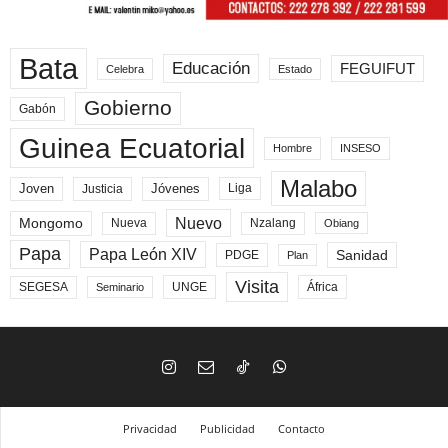
Bata
Educación
FEGUIFUT
Celebra
Estado
Gobierno
Gabón
Guinea Ecuatorial
Hombre
INSESO
Malabo
Joven
Jóvenes
Liga
Justicia
Nuevo
Mongomo
Nueva
Nzalang
Obiang
Papa
Papa León XIV
Sanidad
PDGE
Plan
Visita
SEGESA
UNGE
África
Seminario
Privacidad
Publicidad
Contacto