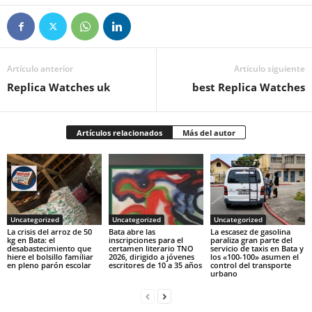
Artículo anterior
Artículo siguiente
Replica Watches uk
best Replica Watches
Artículos relacionados
Más del autor
Uncategorized
Uncategorized
Uncategorized
‎La crisis del arroz de 50
Bata abre las
La escasez de gasolina
kg en Bata: el
inscripciones para el
paraliza gran parte del
desabastecimiento que
certamen literario TNO
servicio de taxis en Bata y
hiere el bolsillo familiar
2026, dirigido a jóvenes
los «100-100» asumen el
en pleno parón escolar
escritores de 10 a 35 años
control del transporte
urbano