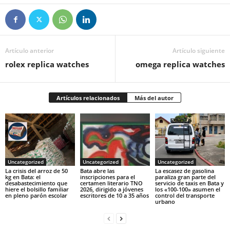
Artículo anterior
Artículo siguiente
rolex replica watches
omega replica watches
Artículos relacionados
Más del autor
Uncategorized
Uncategorized
Uncategorized
‎La crisis del arroz de 50
Bata abre las
La escasez de gasolina
kg en Bata: el
inscripciones para el
paraliza gran parte del
desabastecimiento que
certamen literario TNO
servicio de taxis en Bata y
hiere el bolsillo familiar
2026, dirigido a jóvenes
los «100-100» asumen el
en pleno parón escolar
escritores de 10 a 35 años
control del transporte
urbano