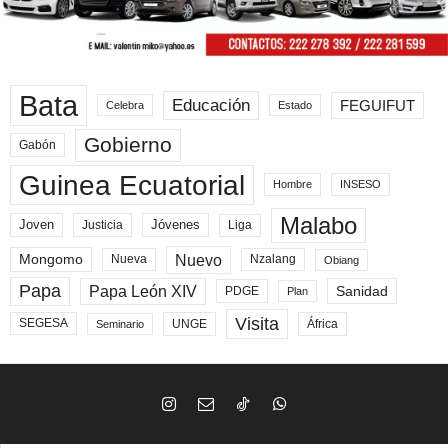
Bata
Educación
FEGUIFUT
Celebra
Estado
Gobierno
Gabón
Guinea Ecuatorial
Hombre
INSESO
Malabo
Joven
Jóvenes
Liga
Justicia
Nuevo
Mongomo
Nueva
Nzalang
Obiang
Papa
Papa León XIV
Sanidad
PDGE
Plan
Visita
SEGESA
UNGE
África
Seminario