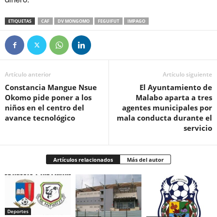
ETIQUETAS
CAF
DV MONGOMO
FEGUIFUT
IMPAGO
Artículo anterior
Artículo siguiente
Constancia Mangue Nsue
‎El Ayuntamiento de
Okomo pide poner a los
Malabo aparta a tres
niños en el centro del
agentes municipales por
avance tecnológico
mala conducta durante el
servicio
Artículos relacionados
Más del autor
Deportes