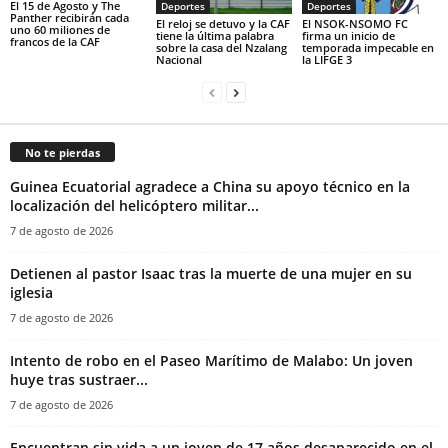
El 15 de Agosto y The
Deportes
Deportes
Panther recibirán cada
El reloj se detuvo y la CAF
El NSOK-NSOMO FC
uno 60 miliones de
tiene la última palabra
firma un inicio de
francos de la CAF
sobre la casa del Nzalang
temporada impecable en
Nacional
la LIFGE 3
No te pierdas
Guinea Ecuatorial agradece a China su apoyo técnico en la
localización del helicóptero militar...
7 de agosto de 2026
‎Detienen al pastor Isaac tras la muerte de una mujer en su
iglesia‎
7 de agosto de 2026
Intento de robo en el Paseo Marítimo de Malabo: Un joven
huye tras sustraer...
7 de agosto de 2026
Encuentran sin vida a un joven de 17 años desaparecido en el