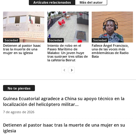
Artículos relacionados
Más del autor
Sociedad
Sociedad
Sociedad
‎Detienen al pastor Isaac
Intento de robo en el
Fallece Ángel Francisco,
tras la muerte de una
Paseo Marítimo de
una de las voces más
mujer en su iglesia‎
Malabo: Un joven huye
emblemáticas de Radio
tras sustraer tres sillas de
Bata
la cafetería Beirut
No te pierdas
Guinea Ecuatorial agradece a China su apoyo técnico en la
localización del helicóptero militar...
7 de agosto de 2026
‎Detienen al pastor Isaac tras la muerte de una mujer en su
iglesia‎