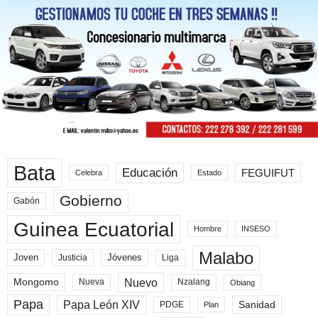
Bata
Educación
FEGUIFUT
Celebra
Estado
Gobierno
Gabón
Guinea Ecuatorial
Hombre
INSESO
Malabo
Joven
Jóvenes
Liga
Justicia
Nuevo
Mongomo
Nueva
Nzalang
Obiang
Papa
Papa León XIV
Sanidad
PDGE
Plan