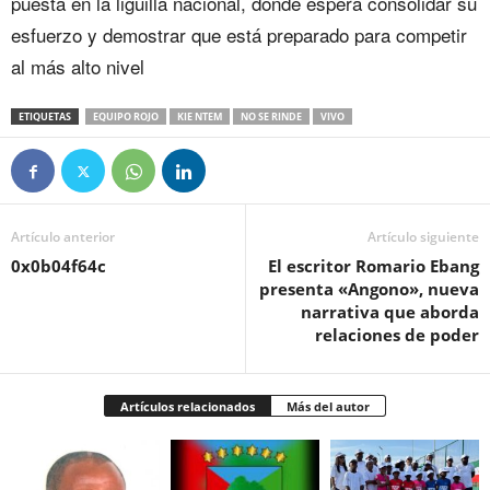
puesta en la liguilla nacional, donde espera consolidar su
esfuerzo y demostrar que está preparado para competir
al más alto nivel
ETIQUETAS
EQUIPO ROJO
KIE NTEM
NO SE RINDE
VIVO
Artículo anterior
Artículo siguiente
0x0b04f64c
El escritor Romario Ebang
presenta «Angono», nueva
narrativa que aborda
relaciones de poder
Artículos relacionados
Más del autor