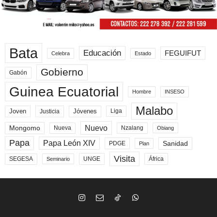
Bata
Educación
FEGUIFUT
Celebra
Estado
Gobierno
Gabón
Guinea Ecuatorial
Hombre
INSESO
Malabo
Joven
Jóvenes
Liga
Justicia
Nuevo
Mongomo
Nueva
Nzalang
Obiang
Papa
Papa León XIV
Sanidad
PDGE
Plan
Visita
SEGESA
UNGE
África
Seminario