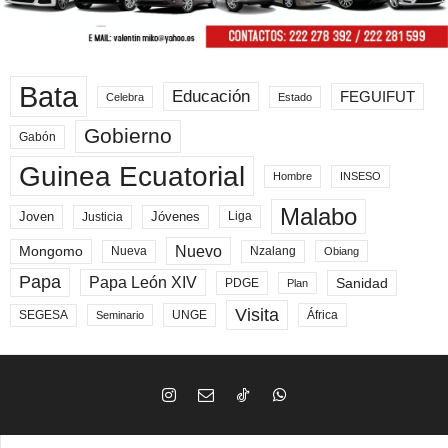
Bata
Educación
FEGUIFUT
Celebra
Estado
Gobierno
Gabón
Guinea Ecuatorial
Hombre
INSESO
Malabo
Joven
Jóvenes
Liga
Justicia
Nuevo
Mongomo
Nueva
Nzalang
Obiang
Papa
Papa León XIV
Sanidad
PDGE
Plan
Visita
SEGESA
UNGE
África
Seminario