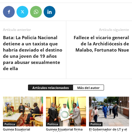
Artículo anterior
Artículo siguiente
Bata: La Policía Nacional
Fallece el vicario general
detiene a un taxista que
de la Archidiócesis de
habría desviado el destino
Malabo, Fortunato Nsue
de una joven de 19 años
para abusar sexualmente
de ella
Artículos relacionados
Más del autor
Política
Política
Política
Guinea Ecuatorial
Guinea Ecuatorial firma
El Gobernador de LT y el