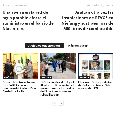
Artículo anterior
Artículo siguiente
Una avería en la red de
Asaltan otra vez las
agua potable afecta el
instalaciones de RTVGE en
suministro en el barrio de
Niefang y sustraen más de
Nkoantoma
500 litros de combustible
Artículos relacionados
Más del autor
Política
Política
Política
Guinea Ecuatorial firma
El Gobernador de LT y el
El primer Consejo Militar
con BADEA el acuerdo
Alcalde de Bata visitan el
de Gobierno tras el 3 de
que permitirá electrificar
monumento a los caídos
agosto de 1979
Ciudad de La Paz
del 3 de Agosto tras su
rehabilitación