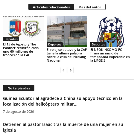
Artículos relacionados
Más del autor
Deportes
El 15 de Agosto y The
Deportes
Deportes
Panther recibirán cada
El reloj se detuvo y la CAF
El NSOK-NSOMO FC
uno 60 miliones de
tiene la última palabra
firma un inicio de
francos de la CAF
sobre la casa del Nzalang
temporada impecable en
Nacional
la LIFGE 3
No te pierdas
Guinea Ecuatorial agradece a China su apoyo técnico en la
localización del helicóptero militar...
7 de agosto de 2026
‎Detienen al pastor Isaac tras la muerte de una mujer en su
iglesia‎