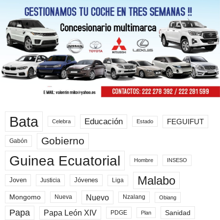
Bata
Educación
FEGUIFUT
Celebra
Estado
Gobierno
Gabón
Guinea Ecuatorial
Hombre
INSESO
Malabo
Joven
Jóvenes
Liga
Justicia
Nuevo
Mongomo
Nueva
Nzalang
Obiang
Papa
Papa León XIV
Sanidad
PDGE
Plan