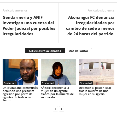
Artículo anterior
Artículo siguiente
Gendarmería y ANIF
Akonangui FC denuncia
investigan una cuenta del
irregularidades por
Poder Judicial por posibles
cambio de sede a menos
irregularidades
de 24 horas del partido.
Artículos relacionados
Más del autor
Sociedad
Sociedad
Sociedad
‎Un ciudadano camerunés
Añisok: detienen a la
‎Detienen al pastor Isaac
denuncia una presunta
mujer de un agente
tras la muerte de una
agresión por parte de
tráfico por la muerte de
mujer en su iglesia‎
agentes de tráfico en
su marido‎
Semu