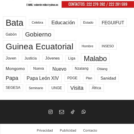
Bata
Educación
FEGUIFUT
Celebra
Estado
Gobierno
Gabón
Guinea Ecuatorial
Hombre
INSESO
Malabo
Joven
Jóvenes
Liga
Justicia
Nuevo
Mongomo
Nueva
Nzalang
Obiang
Papa
Papa León XIV
Sanidad
PDGE
Plan
Visita
SEGESA
UNGE
África
Seminario
Privacidad
Publicidad
Contacto