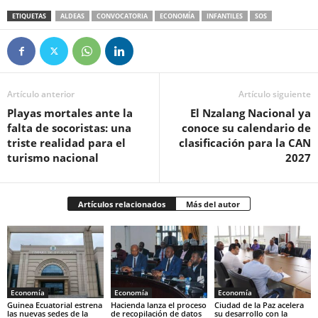
ETIQUETAS
ALDEAS
CONVOCATORIA
ECONOMÍA
INFANTILES
SOS
Artículo anterior
Artículo siguiente
‎Playas mortales ante la
El Nzalang Nacional ya
falta de socoristas: una
conoce su calendario de
triste realidad para el
clasificación para la CAN
turismo nacional‎
2027
Artículos relacionados
Más del autor
Economía
Economía
Economía
Guinea Ecuatorial estrena
Hacienda lanza el proceso
Ciudad de la Paz acelera
las nuevas sedes de la
de recopilación de datos
su desarrollo con la