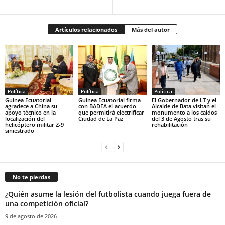
Artículos relacionados
Más del autor
Política
Política
Política
Guinea Ecuatorial
Guinea Ecuatorial firma
El Gobernador de LT y el
agradece a China su
con BADEA el acuerdo
Alcalde de Bata visitan el
apoyo técnico en la
que permitirá electrificar
monumento a los caídos
localización del
Ciudad de La Paz
del 3 de Agosto tras su
helicóptero militar Z-9
rehabilitación
siniestrado
No te pierdas
¿Quién asume la lesión del futbolista cuando juega fuera de
una competición oficial?
9 de agosto de 2026