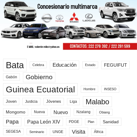
Bata
Educación
FEGUIFUT
Celebra
Estado
Gobierno
Gabón
Guinea Ecuatorial
Hombre
INSESO
Malabo
Joven
Jóvenes
Liga
Justicia
Nuevo
Mongomo
Nueva
Nzalang
Obiang
Papa
Papa León XIV
Sanidad
PDGE
Plan
Visita
SEGESA
UNGE
África
Seminario