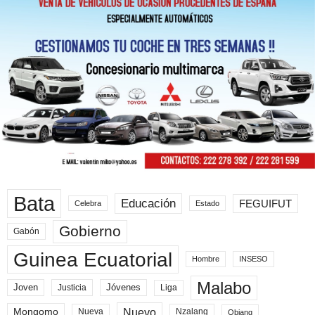
Bata
Educación
FEGUIFUT
Celebra
Estado
Gobierno
Gabón
Guinea Ecuatorial
Hombre
INSESO
Malabo
Joven
Jóvenes
Liga
Justicia
Nuevo
Mongomo
Nueva
Nzalang
Obiang