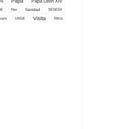
Papa
Papa León XIV
ng
Sanidad
SEGESA
GE
Plan
Visita
UNGE
África
nario