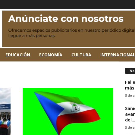
EDUCACIÓN
ECONOMÍA
CULTURA
INTERNACIONA
No 
Fall
más 
5 de a
Sani
avan
del..
5 de a