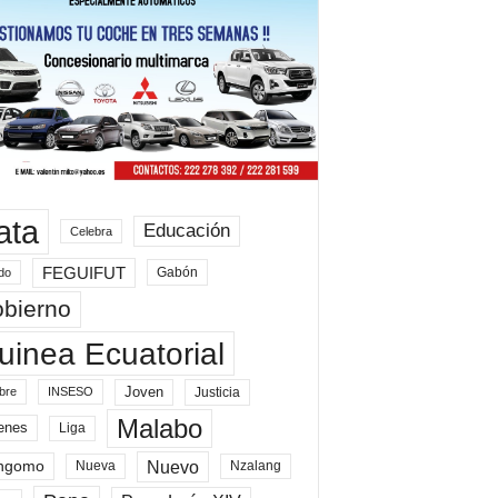
ata
Educación
Celebra
FEGUIFUT
Gabón
do
bierno
uinea Ecuatorial
Joven
Justicia
bre
INSESO
Malabo
enes
Liga
Nuevo
ngomo
Nueva
Nzalang