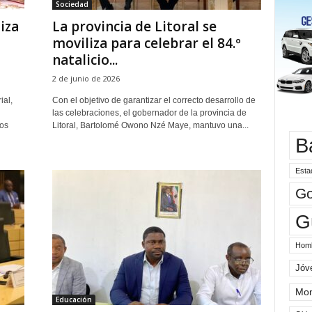
Sociedad
iza
La provincia de Litoral se
moviliza para celebrar el 84.º
natalicio...
2 de junio de 2026
ial,
Con el objetivo de garantizar el correcto desarrollo de
las celebraciones, el gobernador de la provincia de
os
Litoral, Bartolomé Owono Nzé Maye, mantuvo una...
B
Esta
Go
G
Hom
Jóv
Mo
Educación