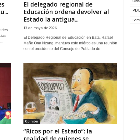
Obia
es
El delegado regional de
...
Educación ordena devolver al
PD
Estado la antigua...
Semi
13 de mayo de 2026
artes
cias
El Delegado Regional de Educación en Bata, Rafael
..
Mañe Ona Nzang, mantuvo este miércoles una reunión
con el presidente del Consejo de Poblado de...
Opinión
“Ricos por el Estado”: la
realidad de quienes se