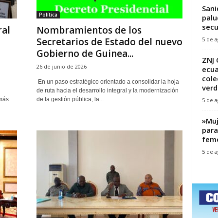
Sani
Política
palu
secu
ral
‎Nombramientos de los
5 de a
Secretarios de Estado del nuevo
Gobierno de Guinea...
ZNJ 
26 de junio de 2026
ecua
cole
‎ En un paso estratégico orientado a consolidar la hoja
verd
de ruta hacia el desarrollo integral y la modernización
más
de la gestión pública, la...
5 de a
‎»Mu
para
feme
5 de a