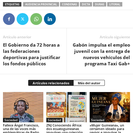
ETIQUETAS
AUDIENCIA PROVINCIAL
CONDENAS
DICTA
DURAS
LITORAL
Artículo anterior
Artículo siguiente
El Gobierno da 72 horas a
Gabón impulsa el empleo
las federaciones
juvenil con la entrega de
deportivas para justificar
nuevos vehículos del
los fondos públicos
programa Taxi Gab+
Artículos relacionados
Más del autor
Sociedad
Sociedad
Sociedad
Fallece Ángel Francisco,
ZNJ Conociendo África:
‎»Mujer Guineana», un
una de las voces más
dos ecuatoguineanas
certamen ideado para
emblemáticas de Radio
impulsan una colección
revivir e impulsar la