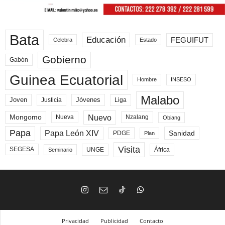
Bata
Educación
FEGUIFUT
Celebra
Estado
Gobierno
Gabón
Guinea Ecuatorial
Hombre
INSESO
Malabo
Joven
Jóvenes
Liga
Justicia
Nuevo
Mongomo
Nueva
Nzalang
Obiang
Papa
Papa León XIV
Sanidad
PDGE
Plan
Visita
SEGESA
UNGE
África
Seminario
Privacidad
Publicidad
Contacto