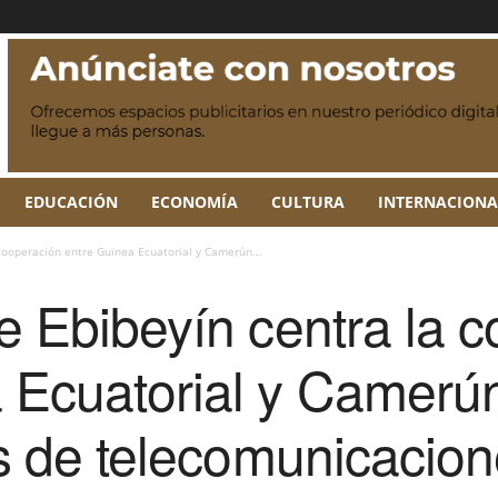
EDUCACIÓN
ECONOMÍA
CULTURA
INTERNACIONA
 cooperación entre Guinea Ecuatorial y Camerún...
de Ebibeyín centra la 
 Ecuatorial y Camerú
las de telecomunicacio