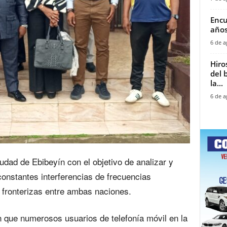
Encu
años
6 de a
Hiro
del 
la...
6 de a
udad de Ebibeyín con el objetivo de analizar y
constantes interferencias de frecuencias
s fronterizas entre ambas naciones.
 que numerosos usuarios de telefonía móvil en la