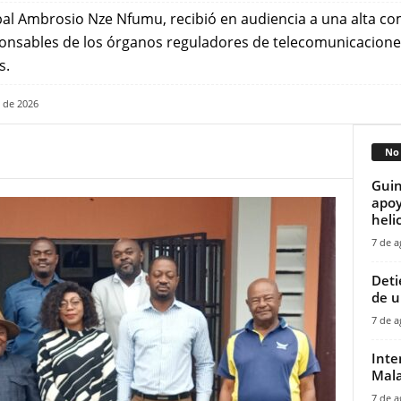
al Ambrosio Nze Nfumu, recibió en audiencia a una alta com
onsables de los órganos reguladores de telecomunicacio
s.
 de 2026
No 
Guin
apoy
helic
7 de a
‎Det
de u
7 de a
Inte
Mala
7 de a