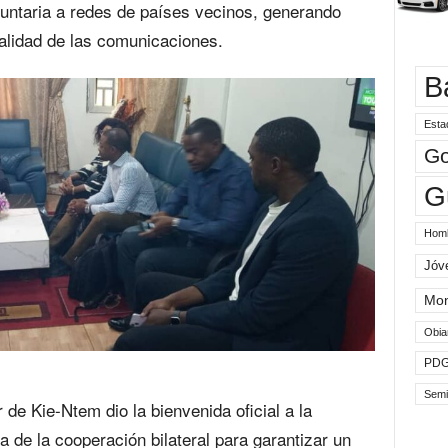
luntaria a redes de países vecinos, generando
calidad de las comunicaciones.
B
Esta
Go
G
Hom
Jóv
Mo
Obia
PD
Semi
 de Kie-Ntem dio la bienvenida oficial a la
 de la cooperación bilateral para garantizar un