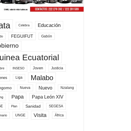
ata
Educación
Celebra
FEGUIFUT
Gabón
do
bierno
uinea Ecuatorial
Joven
Justicia
bre
INSESO
Malabo
enes
Liga
Nuevo
ngomo
Nueva
Nzalang
Papa
Papa León XIV
ng
Sanidad
SEGESA
GE
Plan
Visita
UNGE
África
nario