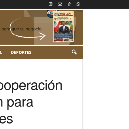
L
DEPORTES
cooperación
n para
nes