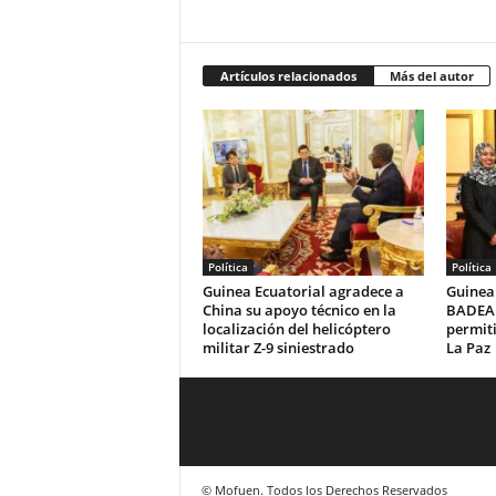
Artículos relacionados
Más del autor
Política
Política
Guinea Ecuatorial agradece a
Guinea 
China su apoyo técnico en la
BADEA 
localización del helicóptero
permiti
militar Z-9 siniestrado
La Paz
© Mofuen. Todos los Derechos Reservados