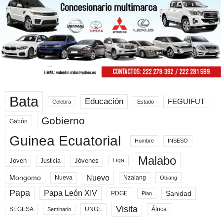
Bata
Educación
FEGUIFUT
Celebra
Estado
Gobierno
Gabón
Guinea Ecuatorial
Hombre
INSESO
Malabo
Joven
Jóvenes
Liga
Justicia
Nuevo
Mongomo
Nueva
Nzalang
Obiang
Papa
Papa León XIV
Sanidad
PDGE
Plan
Visita
SEGESA
UNGE
África
Seminario