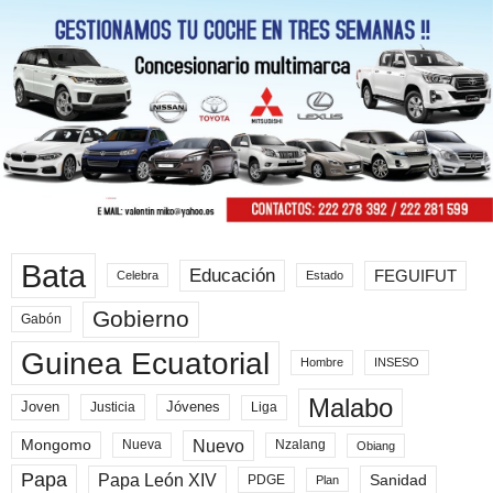
Bata
Educación
FEGUIFUT
Celebra
Estado
Gobierno
Gabón
Guinea Ecuatorial
Hombre
INSESO
Malabo
Joven
Jóvenes
Liga
Justicia
Nuevo
Mongomo
Nueva
Nzalang
Obiang
Papa
Papa León XIV
Sanidad
PDGE
Plan