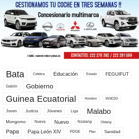
Bata
Educación
FEGUIFUT
Celebra
Estado
Gobierno
Gabón
Guinea Ecuatorial
Hombre
INSESO
Malabo
Joven
Jóvenes
Liga
Justicia
Nuevo
Mongomo
Nueva
Nzalang
Obiang
Papa
Papa León XIV
Sanidad
PDGE
Plan