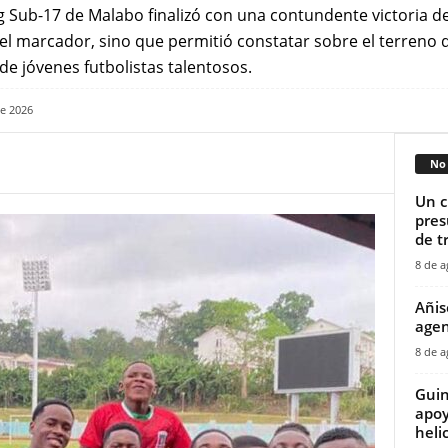
g Sub-17 de Malabo finalizó con una contundente victoria de
n el marcador, sino que permitió constatar sobre el terreno 
 jóvenes futbolistas talentosos.
de 2026
No 
‎Un 
pres
de tr
8 de a
Añis
agen
8 de a
Guin
apoy
helic