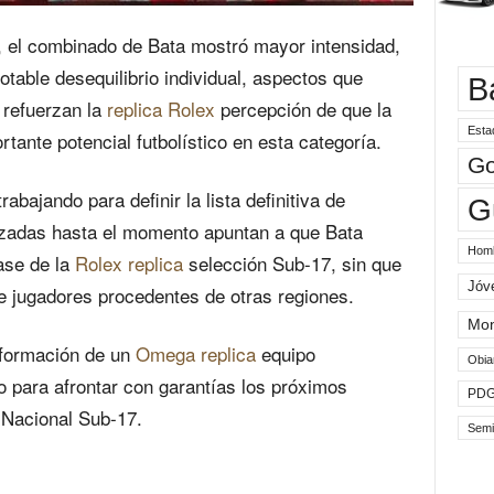
o, el combinado de Bata mostró mayor intensidad,
otable desequilibrio individual, aspectos que
B
y refuerzan la
replica Rolex
percepción de que la
Esta
tante potencial futbolístico en esta categoría.
Go
abajando para definir la lista definitiva de
G
izadas hasta el momento apuntan a que Bata
Hom
base de la
Rolex replica
selección Sub-17, sin que
Jóv
 de jugadores procedentes de otras regiones.
Mo
onformación de un
Omega replica
equipo
Obia
o para afrontar con garantías los próximos
PD
 Nacional Sub-17.
Semi