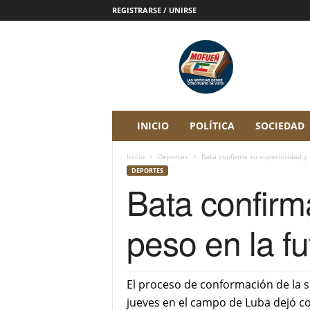
REGISTRARSE / UNIRSE
P
e
r
i
ó
d
i
INICIO
POLÍTICA
SOCIEDAD
c
o
Inicio
Deportes
Bata confirma su superioridad y 
D
DEPORTES
i
Bata confirm
g
i
t
peso en la f
a
l
M
o
El proceso de conformación de la s
f
jueves en el campo de Luba dejó co
u