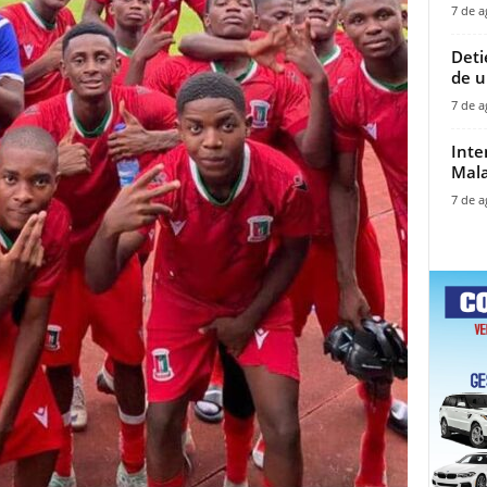
7 de a
‎Det
de u
7 de a
Inte
Mala
7 de a