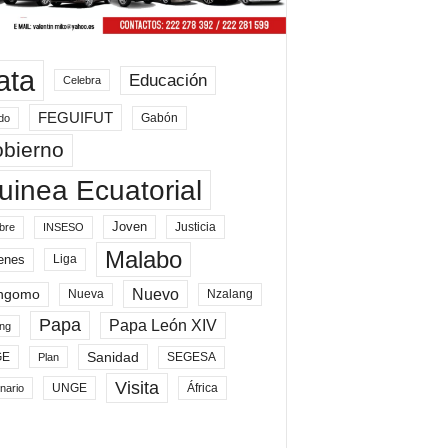
ata
Educación
Celebra
FEGUIFUT
Gabón
do
bierno
uinea Ecuatorial
Joven
Justicia
bre
INSESO
Malabo
enes
Liga
Nuevo
ngomo
Nueva
Nzalang
Papa
Papa León XIV
ng
Sanidad
SEGESA
GE
Plan
Visita
UNGE
África
nario