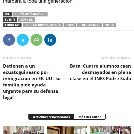
marcará a toda una generación.
VIA
RUBÉN MIKÔ ANGONO.
FUENTE
MOFUEÑ.
ETIQUETAS
NGUEMA OBIANG MANGUE
PAPA
REDES SOCIALES
VISITA
Artículo anterior
Artículo siguiente
Detienen a un
Bata: Cuatro alumnos caen
ecuatoguineano por
desmayados en plena
inmigración en EE. UU : su
clase en el INES Padre Sialo
familia pide ayuda
urgente para su defensa
legal
Artículos relacionados
Más del autor