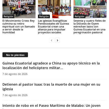
Religión
Religión
Religión
El Movimiento Cristo Rey
Las iglesias Evangélicas
Sesenta y cuatro fieles de
culmina su retiro
Pentecostales de Guinea
la Diócesis de Oyem
espiritual con un llamado
Ecuatorial crean una
estrechan lazos con
a servir desde la
alianza para impulsar
Guinea Ecuatorial en una
humildad
proyectos sociales
peregrinación pastoral
No te pierdas
Guinea Ecuatorial agradece a China su apoyo técnico en la
localización del helicóptero militar...
7 de agosto de 2026
‎Detienen al pastor Isaac tras la muerte de una mujer en su
iglesia‎
7 de agosto de 2026
Intento de robo en el Paseo Marítimo de Malabo: Un joven