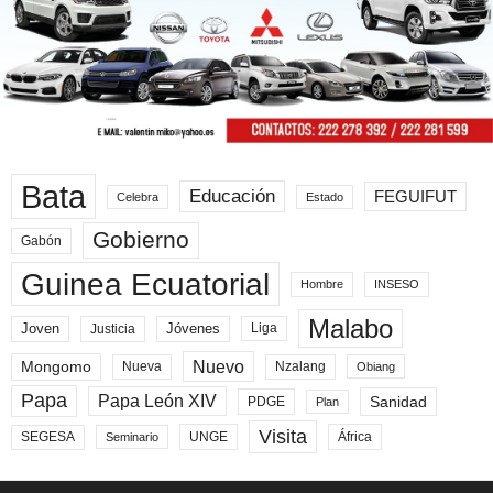
Bata
Educación
FEGUIFUT
Celebra
Estado
Gobierno
Gabón
Guinea Ecuatorial
Hombre
INSESO
Malabo
Joven
Jóvenes
Liga
Justicia
Nuevo
Mongomo
Nueva
Nzalang
Obiang
Papa
Papa León XIV
Sanidad
PDGE
Plan
Visita
SEGESA
UNGE
África
Seminario