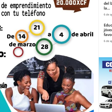
del 
la...
6 de a
Educ
jóve
favor
6 de a