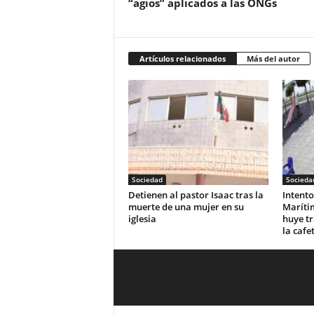
“agios” aplicados a las ONGs
Artículos relacionados
Más del autor
Sociedad
Socieda
‎Detienen al pastor Isaac tras la
Intento
muerte de una mujer en su
Maríti
iglesia‎
huye tr
la cafe