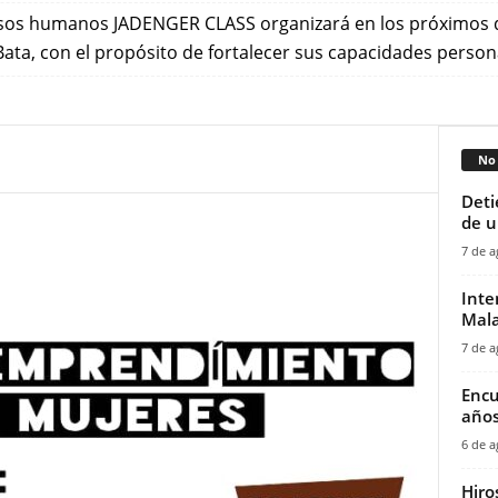
rsos humanos JADENGER CLASS organizará en los próximos
Bata, con el propósito de fortalecer sus capacidades persona
No 
‎Det
de u
7 de a
Inte
Mala
7 de a
Encu
años
6 de a
Hiro