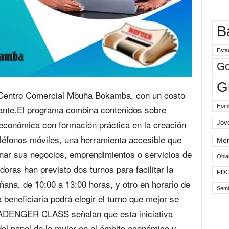
B
Esta
Go
G
l Centro Comercial Mbuña Bokamba, con un costo
Hom
pante.El programa combina contenidos sobre
económica con formación práctica en la creación
Jóv
 teléfonos móviles, una herramienta accesible que
Mo
onar sus negocios, emprendimientos o servicios de
Obia
ras han previsto dos turnos para facilitar la
PD
ñana, de 10:00 a 13:00 horas, y otro en horario de
Semi
 beneficiaria podrá elegir el turno que mejor se
JADENGER CLASS señalan que esta iniciativa
 del papel de la mujer en el ámbito económico y