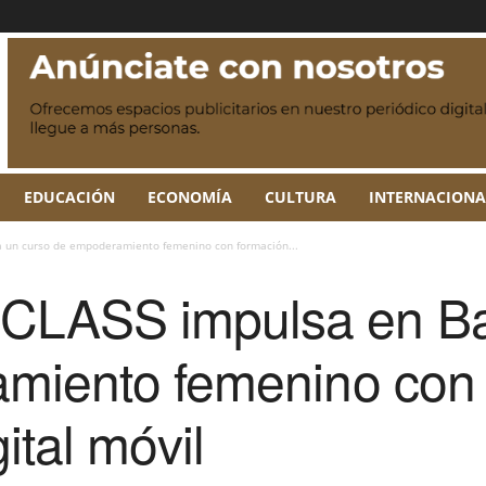
EDUCACIÓN
ECONOMÍA
CULTURA
INTERNACIONA
 un curso de empoderamiento femenino con formación...
LASS impulsa en Bat
miento femenino con 
ital móvil