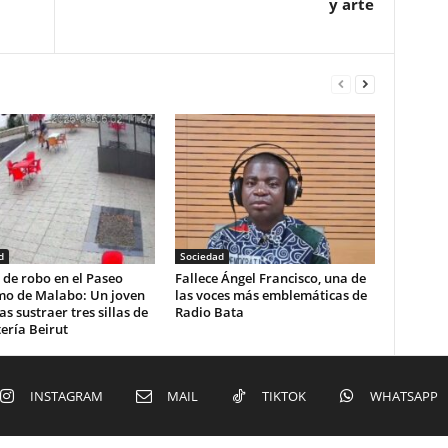
y arte
d
Sociedad
 de robo en el Paseo
Fallece Ángel Francisco, una de
mo de Malabo: Un joven
las voces más emblemáticas de
as sustraer tres sillas de
Radio Bata
tería Beirut
INSTAGRAM
MAIL
TIKTOK
WHATSAPP