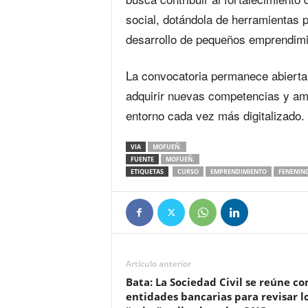
social, dotándola de herramientas p
desarrollo de pequeños emprendimi
La convocatoria permanece abierta
adquirir nuevas competencias y amp
entorno cada vez más digitalizado.
VIA
MOFUEÑ.
FUENTE
MOFUEÑ.
ETIQUETAS
CURSO
EMPRENDIMIENTO
FENENIN
Artículo anterior
Bata: La Sociedad Civil se reúne co
entidades bancarias para revisar l