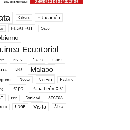
ata
Educación
Celebra
FEGUIFUT
Gabón
do
bierno
uinea Ecuatorial
Joven
Justicia
bre
INSESO
Malabo
enes
Liga
Nuevo
ngomo
Nueva
Nzalang
Papa
Papa León XIV
ng
Sanidad
SEGESA
GE
Plan
Visita
UNGE
África
nario