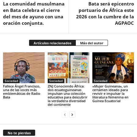
La comunidad musulmana
Bata será epicentro
en Bata celebra el cierre
portuario de África este
del mes de ayuno con una
2026 con la cumbre de la
oración conjunta.
AGPAOC
Artículos relacionados
Más del autor
Sociedad
Sociedad
Sociedad
Fallece Ángel Francisco,
ZNJ Conociendo África:
‎»Mujer Guineana», un
una de las voces más
dos ecuatoguineanas
certamen ideado para
emblemáticas de Radio
impulsan una colección
revivir e impulsar la
Bata
educativa para descubrir
literatura femenina en
la verdadera diversidad
Guinea Ecuatorial‎
del continente
No te pierdas