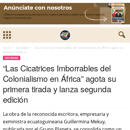
Inicio
Sociedad
“Las Cicatrices Imborrables del Colonialismo en África” agota su
primera tirada y...
SOCIEDAD
“Las Cicatrices Imborrables del
Colonialismo en África” agota su
primera tirada y lanza segunda
edición
La obra de la reconocida escritora, empresaria y
exministra ecuatoguineana Guillermina Mekuy,
publicada por el Grupo Planeta, se consolida como un