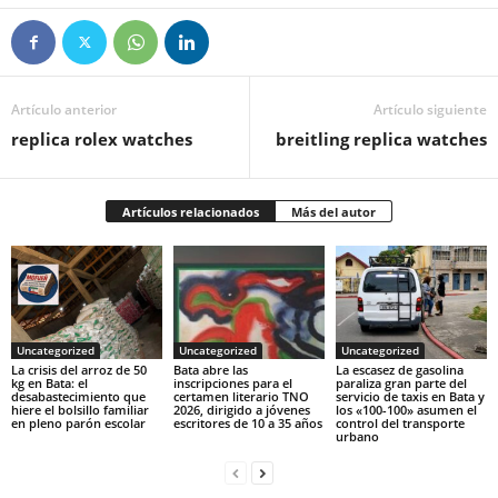
Artículo anterior
Artículo siguiente
replica rolex watches
breitling replica watches
Artículos relacionados
Más del autor
Uncategorized
Uncategorized
Uncategorized
‎La crisis del arroz de 50
Bata abre las
La escasez de gasolina
kg en Bata: el
inscripciones para el
paraliza gran parte del
desabastecimiento que
certamen literario TNO
servicio de taxis en Bata y
hiere el bolsillo familiar
2026, dirigido a jóvenes
los «100-100» asumen el
en pleno parón escolar
escritores de 10 a 35 años
control del transporte
urbano