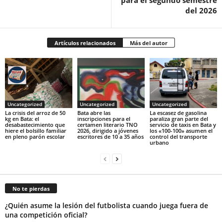
del 2026‎
Artículos relacionados
Más del autor
Uncategorized
Uncategorized
Uncategorized
‎La crisis del arroz de 50
Bata abre las
La escasez de gasolina
kg en Bata: el
inscripciones para el
paraliza gran parte del
desabastecimiento que
certamen literario TNO
servicio de taxis en Bata y
hiere el bolsillo familiar
2026, dirigido a jóvenes
los «100-100» asumen el
en pleno parón escolar
escritores de 10 a 35 años
control del transporte
urbano
No te pierdas
¿Quién asume la lesión del futbolista cuando juega fuera de
una competición oficial?