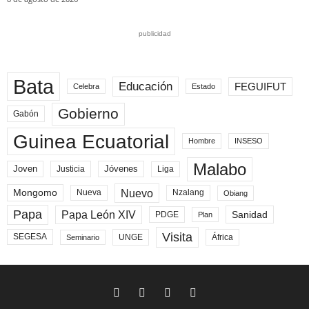
publicidad
Bata
Educación
FEGUIFUT
Celebra
Estado
Gobierno
Gabón
Guinea Ecuatorial
Hombre
INSESO
Malabo
Joven
Jóvenes
Liga
Justicia
Nuevo
Mongomo
Nueva
Nzalang
Obiang
Papa
Papa León XIV
Sanidad
PDGE
Plan
Visita
SEGESA
UNGE
África
Seminario