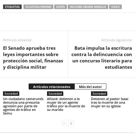
ETIQUETAS
ECUATOGUINEANO
JOVEN
NGUEMA OBIANG MANGUE
VIDEO
Artículo anterior
Artículo siguiente
El Senado aprueba tres
Bata impulsa la escritura
leyes importantes sobre
contra la delincuencia con
protección social, finanzas
un concurso literario para
y disciplina militar
estudiantes
Artículos relacionados
Más del autor
Sociedad
Sociedad
Sociedad
‎Un ciudadano camerunés
Añisok: detienen a la
‎Detienen al pastor Isaac
denuncia una presunta
mujer de un agente
tras la muerte de una
agresión por parte de
tráfico por la muerte de
mujer en su iglesia‎
agentes de tráfico en
su marido‎
Semu