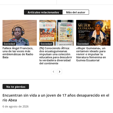
Artículos relacionados
Más del autor
Sociedad
Sociedad
Sociedad
Fallece Ángel Francisco,
ZNJ Conociendo África:
‎»Mujer Guineana», un
una de las voces más
dos ecuatoguineanas
certamen ideado para
emblemáticas de Radio
impulsan una colección
revivir e impulsar la
Bata
educativa para descubrir
literatura femenina en
la verdadera diversidad
Guinea Ecuatorial‎
del continente
No te pierdas
Encuentran sin vida a un joven de 17 años desaparecido en el
río Abea
6 de agosto de 2026