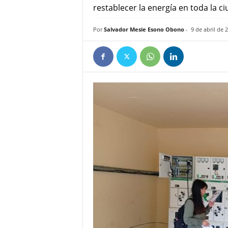
restablecer la energía en toda la c
e
ñ
Por
Salvador Mesie Esono Obono
-
9 de abril de 