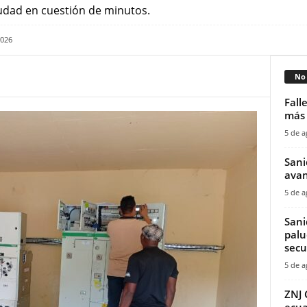
iudad en cuestión de minutos.
2026
No 
Fall
más 
5 de a
Sani
avan
5 de a
Sani
palu
secu
5 de a
ZNJ 
ecua