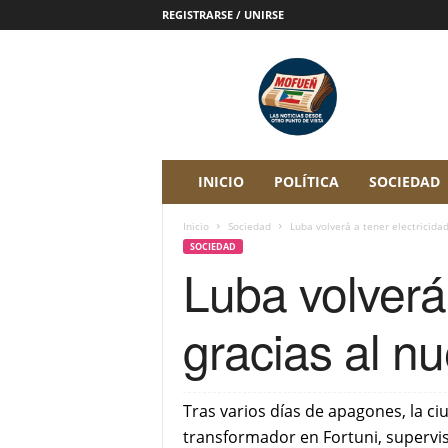
REGISTRARSE / UNIRSE
P
e
r
i
ó
d
i
INICIO
POLÍTICA
SOCIEDAD
c
o
Inicio
Sociedad
Luba volverá a tener electricida
D
SOCIEDAD
i
Luba volverá
g
i
t
gracias al n
a
l
M
o
Tras varios días de apagones, la ci
f
transformador en Fortuni, supervis
u