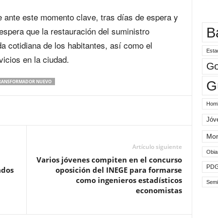
 ante este momento clave, tras días de espera y
B
espera que la restauración del suministro
da cotidiana de los habitantes, así como el
Esta
icios en la ciudad.
Go
G
RANSFORMADOR NUEVO
Hom
Jóv
Mo
Artículo siguiente
Obia
Varios jóvenes compiten en el concurso
PD
ados
oposición del INEGE para formarse
como ingenieros estadísticos
Semi
economistas