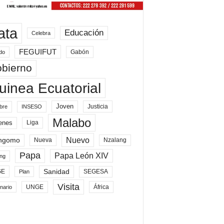
ata
Educación
Celebra
FEGUIFUT
Gabón
do
bierno
uinea Ecuatorial
Joven
Justicia
bre
INSESO
Malabo
enes
Liga
Nuevo
ngomo
Nueva
Nzalang
Papa
Papa León XIV
ng
Sanidad
SEGESA
GE
Plan
Visita
UNGE
África
nario