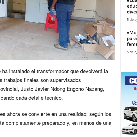
educ
diver
5 de a
‎»Mu
para
feme
5 de a
e ha instalado el transformador que devolverá la
os trabajos finales son supervisados
rovincial, Justo Javier Ndong Engono Nazang,
icando cada detalle técnico.
s ahora se convierte en una realidad: según los
está completamente preparado y, en menos de una