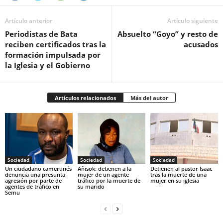
Artículo anterior
Artículo siguiente
Periodistas de Bata
Absuelto “Goyo” y resto de
reciben certificados tras la
acusados
formación impulsada por
la Iglesia y el Gobierno
Artículos relacionados
Más del autor
Sociedad
Sociedad
Sociedad
‎Un ciudadano camerunés
Añisok: detienen a la
‎Detienen al pastor Isaac
denuncia una presunta
mujer de un agente
tras la muerte de una
agresión por parte de
tráfico por la muerte de
mujer en su iglesia‎
agentes de tráfico en
su marido‎
Semu