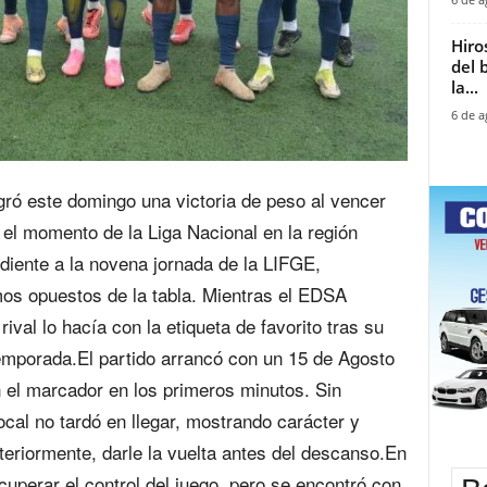
Hiro
del 
la...
6 de a
gró este domingo una victoria de peso al vencer
a el momento de la Liga Nacional en la región
diente a la novena jornada de la LIFGE,
os opuestos de la tabla. Mientras el EDSA
rival lo hacía con la etiqueta de favorito tras su
emporada.El partido arrancó con un 15 de Agosto
 el marcador en los primeros minutos. Sin
ocal no tardó en llegar, mostrando carácter y
steriormente, darle la vuelta antes del descanso.En
ecuperar el control del juego, pero se encontró con