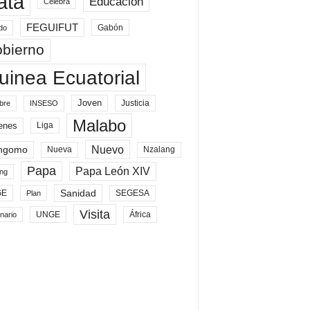
ata
Educación
Celebra
FEGUIFUT
Gabón
do
bierno
uinea Ecuatorial
Joven
Justicia
bre
INSESO
Malabo
enes
Liga
Nuevo
ngomo
Nueva
Nzalang
Papa
Papa León XIV
ng
Sanidad
SEGESA
GE
Plan
Visita
UNGE
África
nario