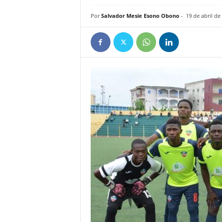
e
Por
Salvador Mesie Esono Obono
-
19 de abril de
ñ