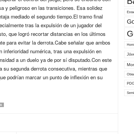
B
 y peligroso en las transiciones. Esa solidez
Esta
entaja mediado el segundo tiempo.El tramo final
Go
cialmente tras la expulsión de un jugador del
G
to, que logró recortar distancias en los últimos
nte para evitar la derrota.Cabe señalar que ambos
Hom
 inferioridad numérica, tras una expulsión en
Jóv
nsidad a un duelo ya de por sí disputado.Con este
Mo
a su segunda derrota consecutiva, mientras que
Obia
ue podrían marcar un punto de inflexión en su
PD
.
Semi
A