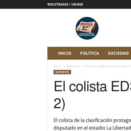
REGISTRARSE / UNIRSE
P
e
r
i
ó
d
i
INICIO
POLÍTICA
SOCIEDAD
c
o
Inicio
Deportes
El colista EDSA derriba al líder 1
D
DEPORTES
i
El colista ED
g
i
t
2)
a
l
M
o
El colista de la clasificación prot
f
disputado en el estadio La Libertad
u