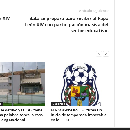
Artículo siguiente
n XIV
Bata se prepara para recibir al Papa
León XIV con participación masiva del
sector educativo.
s
Deportes
j se detuvo y la CAF tiene
El NSOK-NSOMO FC firma un
ma palabra sobre la casa
inicio de temporada impecable
alang Nacional
en la LIFGE 3