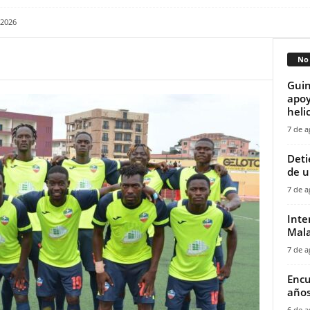
 2026
No 
Guin
apoy
helic
7 de a
‎Det
de u
7 de a
Inte
Mala
7 de a
Encu
años
6 de a