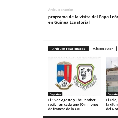
Artículo anterior
programa de la visita del Papa Leó
en Guinea Ecuatorial
Artículos relacionados
Más del autor
Deportes
Deporte
El 15 de Agosto y The Panther
El relo
recibirán cada uno 60 miliones
la últi
de francos de la CAF
del Nz