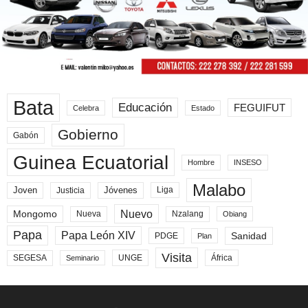
Bata
Educación
FEGUIFUT
Celebra
Estado
Gobierno
Gabón
Guinea Ecuatorial
Hombre
INSESO
Malabo
Joven
Jóvenes
Liga
Justicia
Nuevo
Mongomo
Nueva
Nzalang
Obiang
Papa
Papa León XIV
Sanidad
PDGE
Plan
Visita
SEGESA
UNGE
África
Seminario