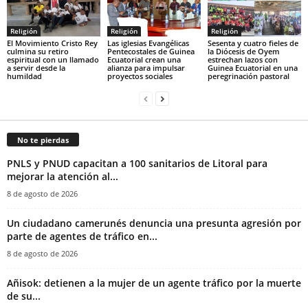
Religión
Religión
Religión
El Movimiento Cristo Rey
Las iglesias Evangélicas
Sesenta y cuatro fieles de
culmina su retiro
Pentecostales de Guinea
la Diócesis de Oyem
espiritual con un llamado
Ecuatorial crean una
estrechan lazos con
a servir desde la
alianza para impulsar
Guinea Ecuatorial en una
humildad
proyectos sociales
peregrinación pastoral
No te pierdas
PNLS y PNUD capacitan a 100 sanitarios de Litoral para
mejorar la atención al...
8 de agosto de 2026
‎Un ciudadano camerunés denuncia una presunta agresión por
parte de agentes de tráfico en...
8 de agosto de 2026
Añisok: detienen a la mujer de un agente tráfico por la muerte
de su...