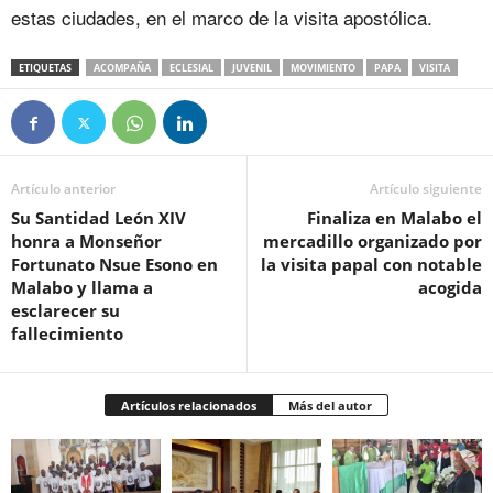
estas ciudades, en el marco de la visita apostólica.
ETIQUETAS
ACOMPAÑA
ECLESIAL
JUVENIL
MOVIMIENTO
PAPA
VISITA
Artículo anterior
Artículo siguiente
Su Santidad León XIV
Finaliza en Malabo el
honra a Monseñor
mercadillo organizado por
Fortunato Nsue Esono en
la visita papal con notable
Malabo y llama a
acogida
esclarecer su
fallecimiento
Artículos relacionados
Más del autor